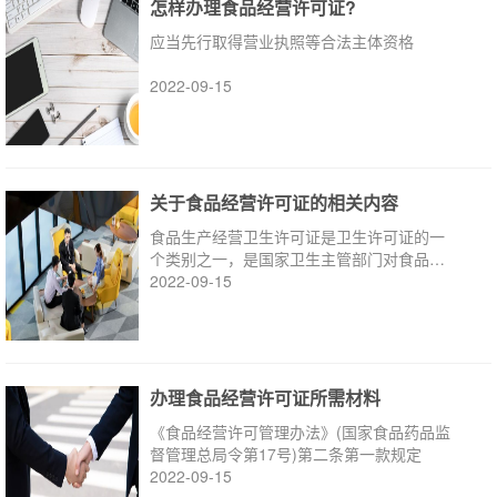
怎样办理食品经营许可证?
应当先行取得营业执照等合法主体资格
2022-09-15
关于食品经营许可证的相关内容
食品生产经营卫生许可证是卫生许可证的一
个类别之一，是国家卫生主管部门对食品生
产与经营者颁发的允许进行食品生产经营的
2022-09-15
法定证件
办理食品经营许可证所需材料
《食品经营许可管理办法》(国家食品药品监
督管理总局令第17号)第二条第一款规定
2022-09-15